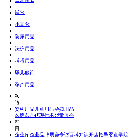
营养保健
辅食
小零食
防尿用品
洗护用品
哺喂用品
婴儿服饰
孕产用品
频
道
婴幼用品
儿童用品
孕妇用品
名牌名企
代理供求
婴童展会
栏
目
企业库
企业品牌
展会专访
百科知识
开店指导
婴童学院