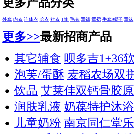
更多产品分类
外套
内衣
连体衣
哈衣
衬衣
T恤
毛衣
童裤
童裙
手套/帽子
童袜
更多>>
最新招商产品
其它辅食
呗多吉1+36
泡芙/蛋酥
麦稻农场双
饮品
艾莱佳双钙骨胶原
润肤乳液
奶葆特护沐浴
儿童奶粉
南京同仁堂乐