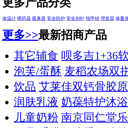
更多产品分类
体温计
喂药器
吸鼻器
安全防护
安全别针
指甲钳
理发器
体重
更多>>
最新招商产品
其它辅食
呗多吉1+36
泡芙/蛋酥
麦稻农场双
饮品
艾莱佳双钙骨胶原
润肤乳液
奶葆特护沐浴
儿童奶粉
南京同仁堂乐