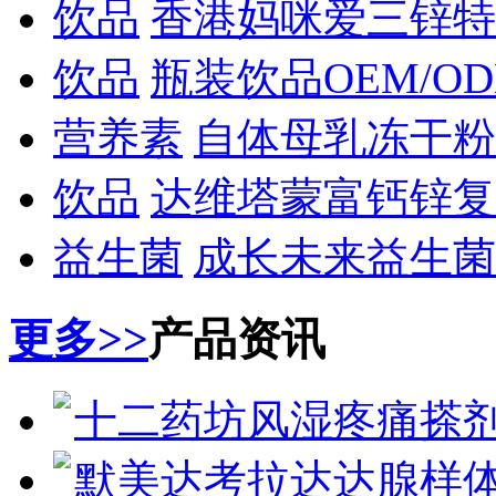
饮品
香港妈咪爱三锌特
饮品
瓶装饮品OEM/O
营养素
自体母乳冻干粉
饮品
达维塔蒙富钙锌复
益生菌
成长未来益生菌
更多>>
产品资讯
十二药坊风湿疼痛搽剂
默美达考拉达达腺样体