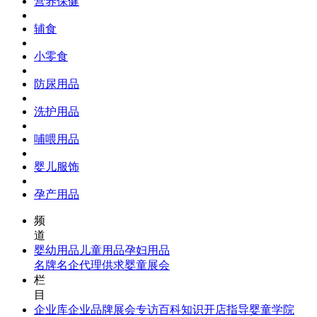
营养保健
辅食
小零食
防尿用品
洗护用品
哺喂用品
婴儿服饰
孕产用品
频
道
婴幼用品
儿童用品
孕妇用品
名牌名企
代理供求
婴童展会
栏
目
企业库
企业品牌
展会专访
百科知识
开店指导
婴童学院