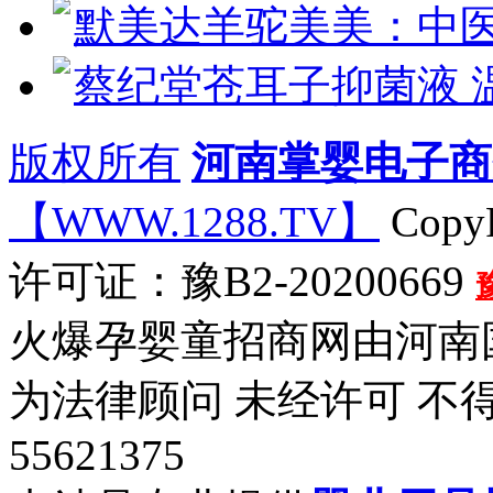
默美达羊驼美美：中
蔡纪堂苍耳子抑菌液 
版权所有
河南掌婴电子商
【WWW.1288.TV】
CopyR
许可证：豫B2-20200669
火爆孕婴童招商网由河南
为法律顾问 未经许可 不
55621375