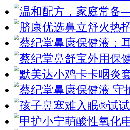
温和配方，家庭常备
脐康优选鼻立舒火热招
蔡纪堂鼻康保健液：
蔡纪堂鼻舒宝外用保
默美达小鸡卡卡咽炎
蔡纪堂鼻康保健液 守
孩子鼻塞难入眠®试
甲护小宁萌酸性氧化