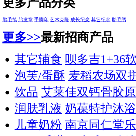
更多产品分类
胎毛笔
胎发章
手脚印
艺术克隆
成长纪念
其它纪念
胎毛绣
更多>>
最新招商产品
其它辅食
呗多吉1+36
泡芙/蛋酥
麦稻农场双
饮品
艾莱佳双钙骨胶原
润肤乳液
奶葆特护沐浴
儿童奶粉
南京同仁堂乐