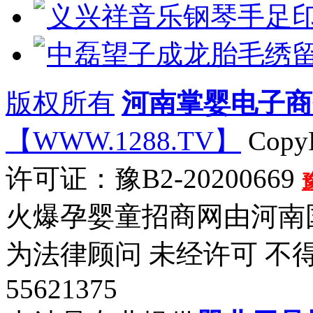
义兴祥音乐钢琴手足
中磊望子成龙胎毛绣
版权所有
河南掌婴电子商
【WWW.1288.TV】
CopyR
许可证：豫B2-20200669
火爆孕婴童招商网由河南
为法律顾问 未经许可 不
55621375