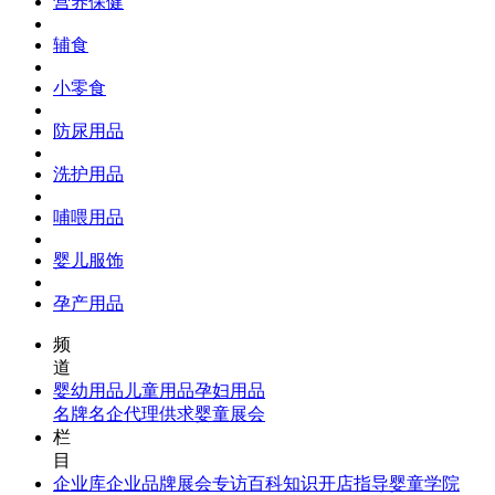
营养保健
辅食
小零食
防尿用品
洗护用品
哺喂用品
婴儿服饰
孕产用品
频
道
婴幼用品
儿童用品
孕妇用品
名牌名企
代理供求
婴童展会
栏
目
企业库
企业品牌
展会专访
百科知识
开店指导
婴童学院