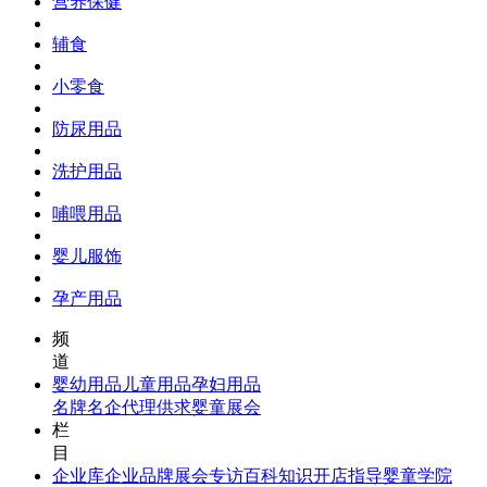
营养保健
辅食
小零食
防尿用品
洗护用品
哺喂用品
婴儿服饰
孕产用品
频
道
婴幼用品
儿童用品
孕妇用品
名牌名企
代理供求
婴童展会
栏
目
企业库
企业品牌
展会专访
百科知识
开店指导
婴童学院