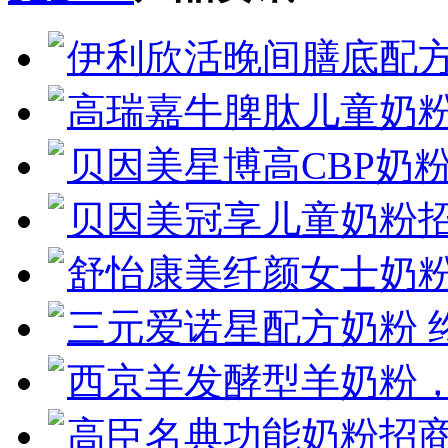
伊利欣活晚间膳底配方
高瑞嘉牛脾肽儿童奶粉
贝因美星博高CBP奶粉 
贝因美冠享儿童奶粉
舒怡康美纤颜女士奶
三元爱诺星配方奶粉 
西京羊发酵型羊奶粉
高臣名典功能奶粉招商