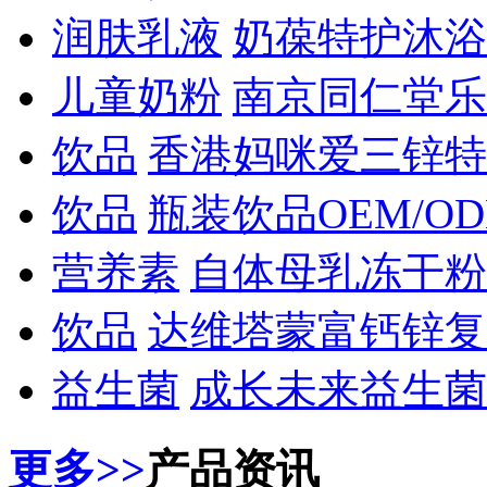
润肤乳液
奶葆特护沐浴
儿童奶粉
南京同仁堂乐
饮品
香港妈咪爱三锌特
饮品
瓶装饮品OEM/O
营养素
自体母乳冻干粉
饮品
达维塔蒙富钙锌复
益生菌
成长未来益生菌
更多>>
产品资讯