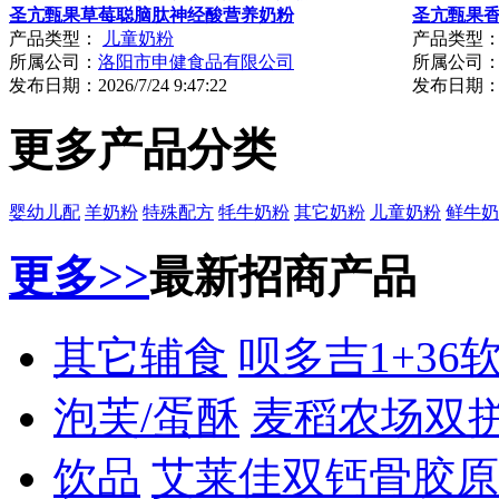
圣亢甄果草莓聪脑肽神经酸营养奶粉
圣亢甄果
产品类型：
儿童奶粉
产品类型
所属公司：
洛阳市申健食品有限公司
所属公司
发布日期：
2026/7/24 9:47:22
发布日期
更多产品分类
婴幼儿配
羊奶粉
特殊配方
牦牛奶粉
其它奶粉
儿童奶粉
鲜牛奶
更多>>
最新招商产品
其它辅食
呗多吉1+36
泡芙/蛋酥
麦稻农场双
饮品
艾莱佳双钙骨胶原