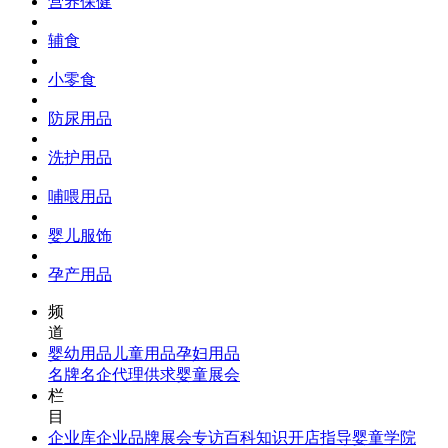
营养保健
辅食
小零食
防尿用品
洗护用品
哺喂用品
婴儿服饰
孕产用品
频
道
婴幼用品
儿童用品
孕妇用品
名牌名企
代理供求
婴童展会
栏
目
企业库
企业品牌
展会专访
百科知识
开店指导
婴童学院