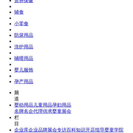
营养保健
辅食
小零食
防尿用品
洗护用品
哺喂用品
婴儿服饰
孕产用品
频
道
婴幼用品
儿童用品
孕妇用品
名牌名企
代理供求
婴童展会
栏
目
企业库
企业品牌
展会专访
百科知识
开店指导
婴童学院