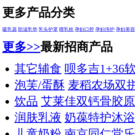
更多产品分类
吸乳器
防溢乳垫
乳头护罩
喂乳枕
孕妇口腔
孕妇洗护
孕妇美容
更多>>
最新招商产品
其它辅食
呗多吉1+36
泡芙/蛋酥
麦稻农场双
饮品
艾莱佳双钙骨胶原
润肤乳液
奶葆特护沐浴
儿童奶粉
南京同仁堂乐