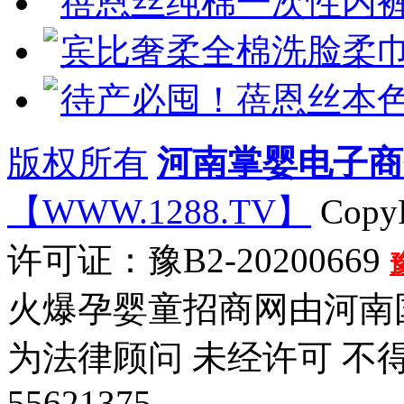
蓓恩丝纯棉一次性内
宾比奢柔全棉洗脸柔
待产必囤！蓓恩丝本
版权所有
河南掌婴电子商
【WWW.1288.TV】
CopyR
许可证：豫B2-20200669
火爆孕婴童招商网由河南
为法律顾问 未经许可 不
55621375