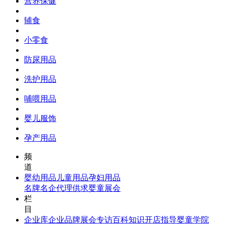
营养保健
辅食
小零食
防尿用品
洗护用品
哺喂用品
婴儿服饰
孕产用品
频
道
婴幼用品
儿童用品
孕妇用品
名牌名企
代理供求
婴童展会
栏
目
企业库
企业品牌
展会专访
百科知识
开店指导
婴童学院