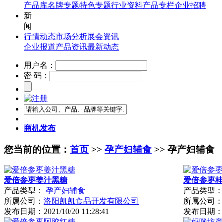
产品库
名牌专题
特色专题
行业资料
产品专栏
企业招聘
新
闻
行情动态
市场分析
展会资讯
企业报道
产品资讯
最新动态
用户名：
密 码：
商机发布
您当前的位置：
首页
>>
孕产妇辅食
>> 孕产妇辅食
爱倍参枣姜汁黑糖
爱倍参枣
产品类型：
孕产妇辅食
产品类型
所属公司：
洛阳凯凯食品开发有限公司
所属公司
发布日期：
2021/10/20 11:28:41
发布日期