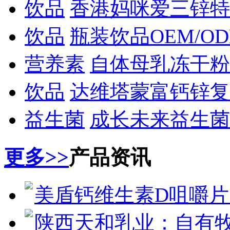
饮品
香港妈咪爱三锌特
饮品
瓶装饮品OEM/O
营养素
自体母乳冻干粉
饮品
达维塔蒙富钙锌复
益生菌
成长未来益生菌
更多>>
产品资讯
美盾钙维生素D咀嚼片
陕西天和乳业：自有牧