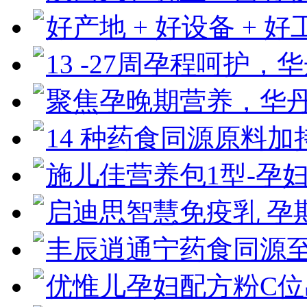
好产地 + 好设备 + 
13 -27周孕程呵护，
聚焦孕晚期营养，华
14 种药食同源原料
施儿佳营养包1型-孕
启迪思智慧免疫乳 孕
丰辰逍通宁药食同源
优惟儿孕妇配方粉C