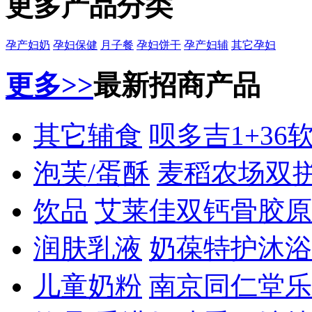
更多产品分类
孕产妇奶
孕妇保健
月子餐
孕妇饼干
孕产妇辅
其它孕妇
更多>>
最新招商产品
其它辅食
呗多吉1+36
泡芙/蛋酥
麦稻农场双
饮品
艾莱佳双钙骨胶原
润肤乳液
奶葆特护沐浴
儿童奶粉
南京同仁堂乐