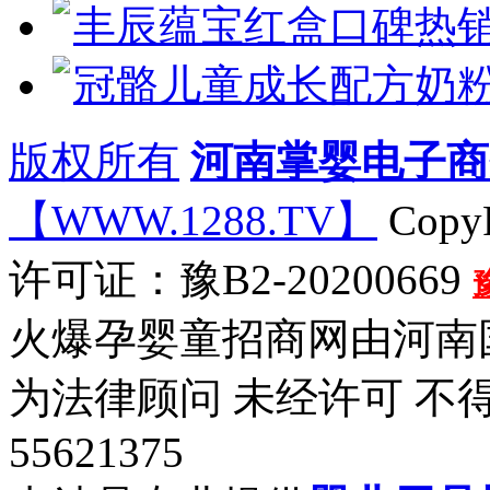
丰辰蕴宝红盒口碑热
冠骼儿童成长配方奶粉
版权所有
河南掌婴电子商
【WWW.1288.TV】
CopyR
许可证：豫B2-20200669
火爆孕婴童招商网由河南
为法律顾问 未经许可 不
55621375