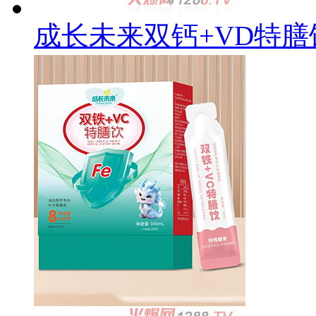
成长未来双钙+VD特膳