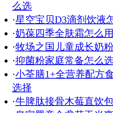
么选
·
星空宝贝D3滴剂饮液
·
奶葆四季全肤霜怎么
·
牧场之国儿童成长奶
·
抑菌粉家庭常备怎么选
·
小荃膳1+全营养配方食
选择
·
牛脾肽接骨木莓直饮包