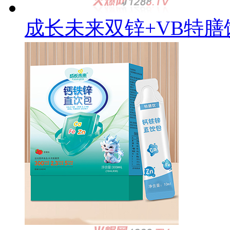
成长未来双锌+VB特膳