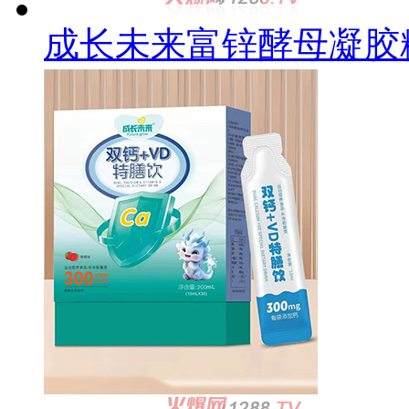
成长未来富锌酵母凝胶