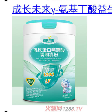
成长未来γ-氨基丁酸