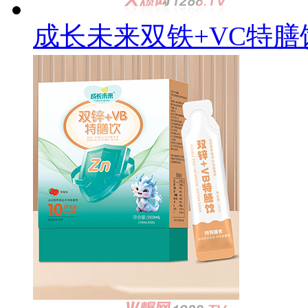
成长未来双铁+VC特膳