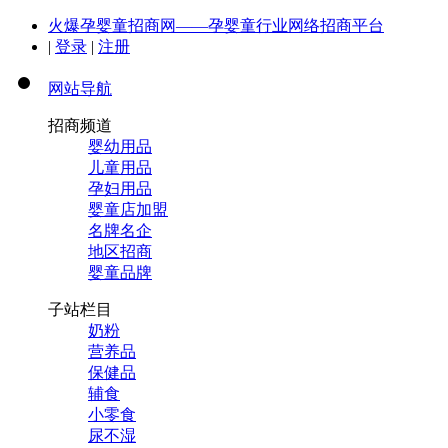
火爆孕婴童招商网——孕婴童行业网络招商平台
|
登录
|
注册
网站导航
招商频道
婴幼用品
儿童用品
孕妇用品
婴童店加盟
名牌名企
地区招商
婴童品牌
子站栏目
奶粉
营养品
保健品
辅食
小零食
尿不湿