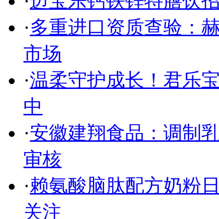
·
迈宝乐钙铁锌特膳饮招
·
多重进口资质查验：赫
市场
·
温柔守护成长！君乐
中
·
安徽建翔食品：调制乳
审核
·
赖氨酸脑肽配方奶粉
关注