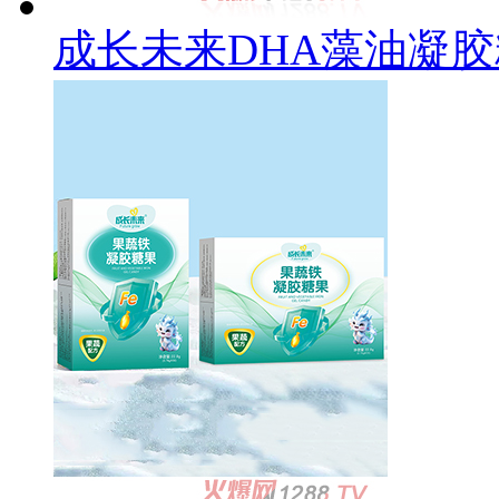
成长未来DHA藻油凝