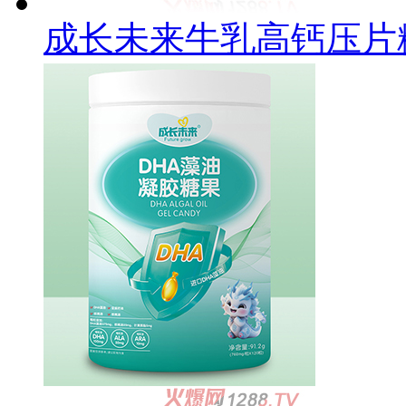
成长未来牛乳高钙压片