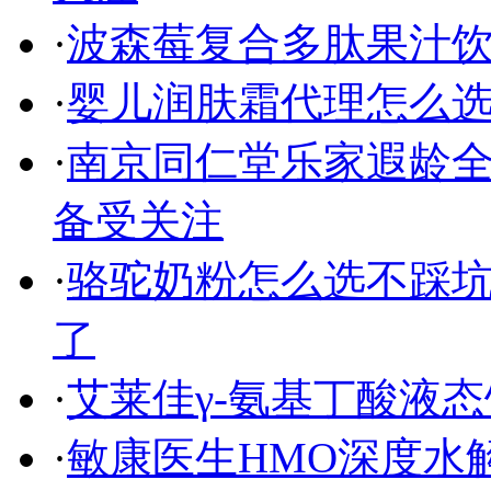
·
波森莓复合多肽果汁
·
婴儿润肤霜代理怎么选
·
南京同仁堂乐家遐龄全
备受关注
·
骆驼奶粉怎么选不踩
了
·
艾莱佳γ-氨基丁酸液
·
敏康医生HMO深度水