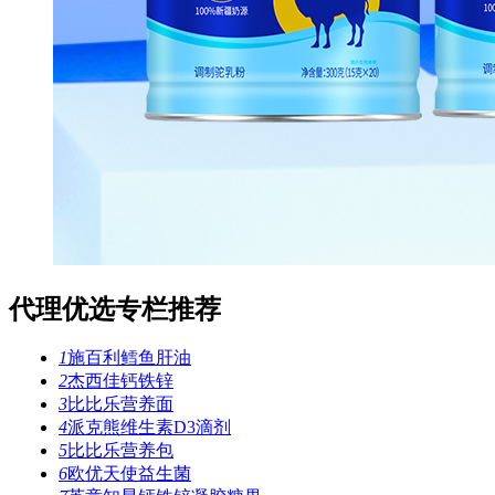
代理优选专栏推荐
1
施百利鳕鱼肝油
2
​杰西佳钙铁锌
3
比比乐营养面
4
派克熊维生素D3滴剂
5
比比乐营养包
6
欧优天使益生菌