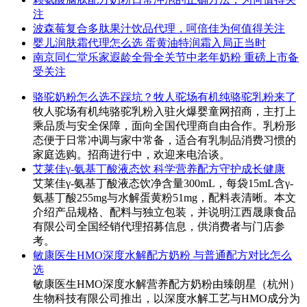
注
波森莓复合多肽果汁饮品代理，呵倍佳为何值得关注
婴儿润肤霜代理怎么选 蛋黄油特润霜入局正当时
南京同仁堂乐家遐龄全骨全关节中老年奶粉 重磅上市备
受关注
骆驼奶粉怎么选不踩坑？牧人驼场有机纯骆驼乳粉来了
牧人驼场有机纯骆驼乳粉入驻火爆婴童网招商，主打上
乘品质与安全保障，面向全国代理商自由合作。乳粉形
态便于日常冲调与家中常备，适合有乳制品消费习惯的
家庭选购。招商进行中，欢迎来电洽谈。
艾莱佳γ-氨基丁酸液态饮 科学营养配方守护成长健康
艾莱佳γ-氨基丁酸液态饮净含量300mL，每袋15mL含γ-
氨基丁酸255mg与水解蛋黄粉51mg，配料表清晰。本文
介绍产品规格、配料与独立包装，并说明江西晟康食品
有限公司全国经销代理招募信息，供消费者与门店参
考。
敏康医生HMO深度水解配方奶粉 与普通配方对比怎么
选
敏康医生HMO深度水解营养配方奶粉由臻朗星（杭州）
生物科技有限公司推出，以深度水解工艺与HMO成分为