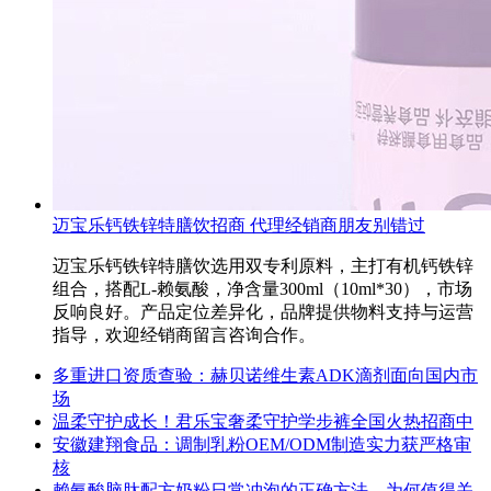
迈宝乐钙铁锌特膳饮招商 代理经销商朋友别错过
迈宝乐钙铁锌特膳饮选用双专利原料，主打有机钙铁锌
组合，搭配L-赖氨酸，净含量300ml（10ml*30），市场
反响良好。产品定位差异化，品牌提供物料支持与运营
指导，欢迎经销商留言咨询合作。
多重进口资质查验：赫贝诺维生素ADK滴剂面向国内市
场
温柔守护成长！君乐宝奢柔守护学步裤全国火热招商中
安徽建翔食品：调制乳粉OEM/ODM制造实力获严格审
核
赖氨酸脑肽配方奶粉日常冲泡的正确方法，为何值得关