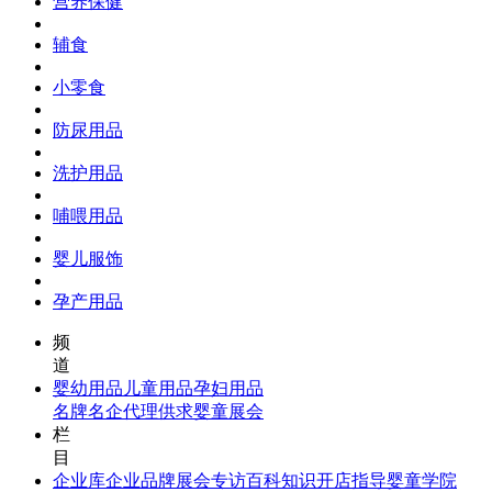
营养保健
辅食
小零食
防尿用品
洗护用品
哺喂用品
婴儿服饰
孕产用品
频
道
婴幼用品
儿童用品
孕妇用品
名牌名企
代理供求
婴童展会
栏
目
企业库
企业品牌
展会专访
百科知识
开店指导
婴童学院