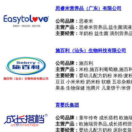
思睿米营养品（广东）有限公司
公司品牌：
思睿米
主营产品：
思睿米营养品,益生菌滴液
主要经营：
羊奶粉 益生菌 滴剂营养
施百利（汕头）生物科技有限公司
公司品牌：
施百利
主营产品：
米粉,施百利葡萄糖,施百
主要经营：
婴幼儿配方奶粉 米粉/麦粉
豆豆 小米米粉 奶米粉 软糖 五谷杂粮
果条 生物保健 泡腾片 儿童饼干/米饼
育婴氏集团
公司品牌：
童年传奇 成长搭档 欧施
主营产品：
欧施瑞营养品,成长搭档
主要经营：
婴幼儿配方奶粉 床卧套装 