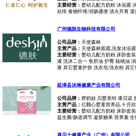
主要经营：
婴幼儿配方奶粉 沐浴露 润
祛痱 食物纤维/润肠通便 清火开胃 退
广州德肤生物科技有限公司
公司品牌：
天使森林
主营产品：
天使森林面霜,洗发沐浴露
主要经营：
婴幼儿配方奶粉 床卧套装 
液 洗沐二合一 鱼肝油 护臀 核桃油 
膏 其它婴童护肤 洗衣皂/洗衣粉 其
延津县沐琳健康产业有限公司
公司品牌：
胖奶娃 贝婴美特 康贝诺 
主营产品：
亿颗心婴童营养品,十月
主要经营：
婴幼儿配方奶粉 床卧套装
益生菌/肠道调节 凝胶糖果 营养素 生
喜贝士健康产业（广州）有限公司