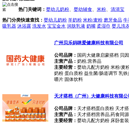
热门关键词：
婴幼儿奶粉
、
婴幼辅食
、
米粉
、
清清宝
热门分类快速查找：
婴幼儿奶粉
羊奶粉
米粉/麦粉
磨牙食品
牛
吸乳器
沐浴露
洗发水
宝宝金水
润肤乳液
奶嘴
柔湿巾
婴儿洗
广州贝乐妈咪爱健康科技有限公司
公司品牌：
国药大健康启蒙搭档 贝因
主营产品：
奶粉,营养品
主要经营：
婴幼儿配方奶粉 米粉/麦粉
奶粉 蛋白质粉 益生菌/肠道调节 乳铁
嚼片 固体饮料
天才搭档（广州）大健康科技有限公
公司品牌：
天才搭档蛋白质粉 天才
主营产品：
天才搭档营养品,药食同源
主要经营：
婴幼儿配方奶粉 床卧套装