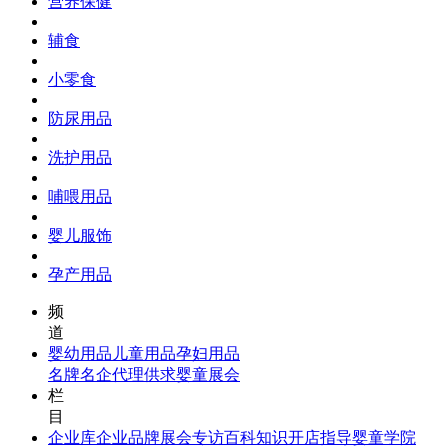
营养保健
辅食
小零食
防尿用品
洗护用品
哺喂用品
婴儿服饰
孕产用品
频
道
婴幼用品
儿童用品
孕妇用品
名牌名企
代理供求
婴童展会
栏
目
企业库
企业品牌
展会专访
百科知识
开店指导
婴童学院