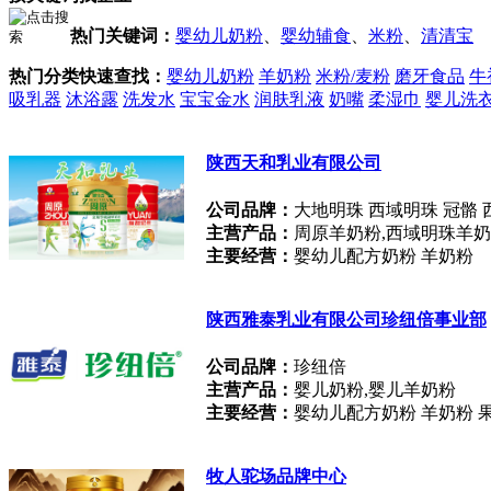
热门关键词：
婴幼儿奶粉
、
婴幼辅食
、
米粉
、
清清宝
热门分类快速查找：
婴幼儿奶粉
羊奶粉
米粉/麦粉
磨牙食品
牛
吸乳器
沐浴露
洗发水
宝宝金水
润肤乳液
奶嘴
柔湿巾
婴儿洗
陕西天和乳业有限公司
公司品牌：
大地明珠 西域明珠 冠骼 
主营产品：
周原羊奶粉,西域明珠羊奶
主要经营：
婴幼儿配方奶粉 羊奶粉
陕西雅泰乳业有限公司珍纽倍事业部
公司品牌：
珍纽倍
主营产品：
婴儿奶粉,婴儿羊奶粉
主要经营：
婴幼儿配方奶粉 羊奶粉 
牧人驼场品牌中心