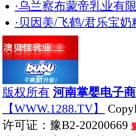
·乌兰察布蒙帝乳业有限
·贝因美/飞鹤/君乐宝
版权所有
河南掌婴电子商
【WWW.1288.TV】
CopyR
许可证：豫B2-20200669