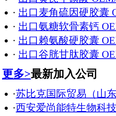
·
出口麦角硫因硬胶囊 O
·
出口氨糖软骨素钙 OE
·
出口赖氨酸硬胶囊 OE
·
出口谷胱甘肽胶囊 OE
更多>
最新加入公司
·
苏比克国际贸易（山
·
西安爱尚能特生物科