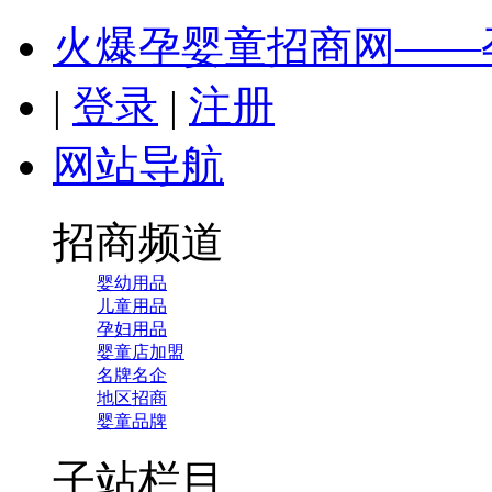
火爆孕婴童招商网——
|
登录
|
注册
网站导航
招商频道
婴幼用品
儿童用品
孕妇用品
婴童店加盟
名牌名企
地区招商
婴童品牌
子站栏目