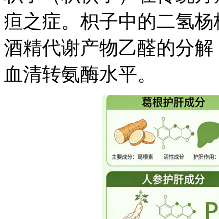
疸之症。枳子中的二氢杨
酒精代谢产物乙醛的分解
血清转氨酶水平。