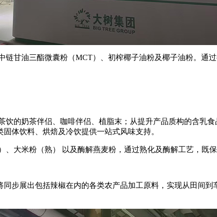
中链甘油三酯微囊粉（MCT）、初榨椰子油粉及椰子油粉。通
。
新茶饮的奶茶伴侣、咖啡伴侣、植脂末；从提升产品质构的含乳食
类固体饮料、烘焙及冷饮提供一站式风味支持。
）、大米粉（熟） 以及酶解燕麦粉，通过熟化及酶解工艺，既
将同步展出包括辣椒在内的各类农产品加工原料，实现从田间到