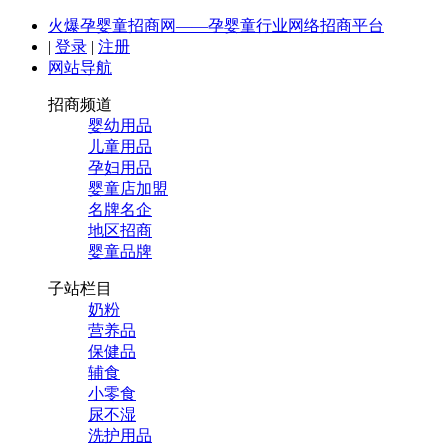
火爆孕婴童招商网——孕婴童行业网络招商平台
|
登录
|
注册
网站导航
招商频道
婴幼用品
儿童用品
孕妇用品
婴童店加盟
名牌名企
地区招商
婴童品牌
子站栏目
奶粉
营养品
保健品
辅食
小零食
尿不湿
洗护用品