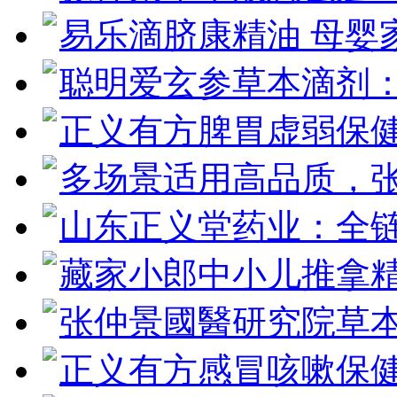
易乐滴脐康精油 母婴
聪明爱玄参草本滴剂
正义有方脾胃虚弱保
多场景适用高品质，
山东正义堂药业：全
藏家小郎中小儿推拿
张仲景國醫研究院草
正义有方感冒咳嗽保