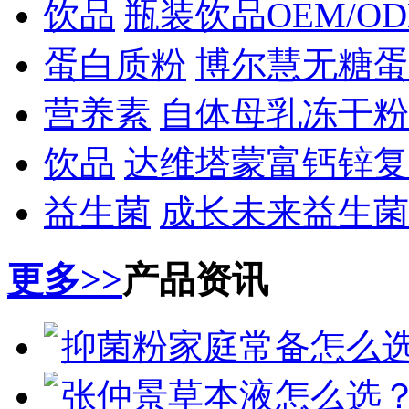
饮品
瓶装饮品OEM/O
蛋白质粉
博尔慧无糖蛋
营养素
自体母乳冻干粉
饮品
达维塔蒙富钙锌复
益生菌
成长未来益生菌
更多>>
产品资讯
抑菌粉家庭常备怎么选
张仲景草本液怎么选