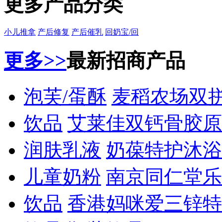
更多产品分类
小儿推拿
产后修复
产后催乳
回奶宝/回
更多>>
最新招商产品
泡芙/蛋酥
麦稻农场双
饮品
艾莱佳双钙骨胶原
润肤乳液
奶葆特护沐浴
儿童奶粉
南京同仁堂乐
饮品
香港妈咪爱三锌特