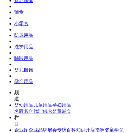
营养保健
辅食
小零食
防尿用品
洗护用品
哺喂用品
婴儿服饰
孕产用品
频
道
婴幼用品
儿童用品
孕妇用品
名牌名企
代理供求
婴童展会
栏
目
企业库
企业品牌
展会专访
百科知识
开店指导
婴童学院