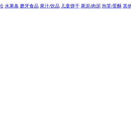
松
水果条
磨牙食品
果汁/饮品
儿童饼干
果泥/肉泥
泡芙/蛋酥
其