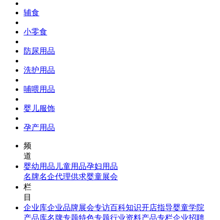
辅食
小零食
防尿用品
洗护用品
哺喂用品
婴儿服饰
孕产用品
频
道
婴幼用品
儿童用品
孕妇用品
名牌名企
代理供求
婴童展会
栏
目
企业库
企业品牌
展会专访
百科知识
开店指导
婴童学院
产品库
名牌专题
特色专题
行业资料
产品专栏
企业招聘