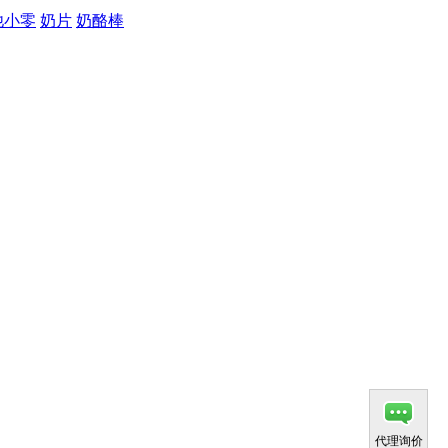
他小零
奶片
奶酪棒
代理询价