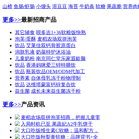
山楂
鱼肠/虾肠
小馒头
溶豆豆
海苔
牛奶条
软糖
果蔬脆
营养肉
更多>>
最新招商产品
其它辅食
呗多吉1+36软粮饭快熟
泡芙/蛋酥
麦稻农场双拼泡芙
饮品
艾莱佳双钙骨胶原蛋白
润肤乳液
奶葆特护沐浴油
儿童奶粉
南京同仁堂乐家遐龄脑
饮品
香港妈咪爱三锌特膳饮
饮品
瓶装饮品OEM/ODM代加工
营养素
自体母乳冻干粉物理制
饮品
达维塔蒙富钙锌复合饮
益生菌
成长未来益生菌冻干粉
更多>>
产品资讯
麦稻农场双拼泡芙招商，把握儿童零
入局时机已至 果蔬妃A2牛乳饼干
大口吃饭维生素C软糖：温和配方，
大口吃饭秋梨膏软糖：品牌背书+全