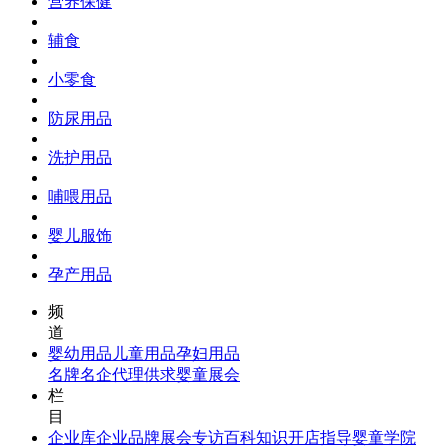
营养保健
辅食
小零食
防尿用品
洗护用品
哺喂用品
婴儿服饰
孕产用品
频
道
婴幼用品
儿童用品
孕妇用品
名牌名企
代理供求
婴童展会
栏
目
企业库
企业品牌
展会专访
百科知识
开店指导
婴童学院