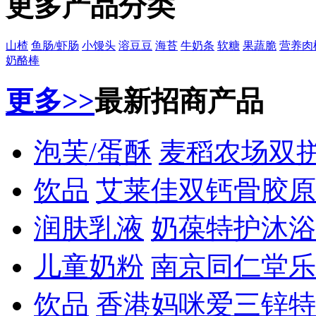
更多产品分类
山楂
鱼肠/虾肠
小馒头
溶豆豆
海苔
牛奶条
软糖
果蔬脆
营养肉
奶酪棒
更多>>
最新招商产品
泡芙/蛋酥
麦稻农场双
饮品
艾莱佳双钙骨胶原
润肤乳液
奶葆特护沐浴
儿童奶粉
南京同仁堂乐
饮品
香港妈咪爱三锌特