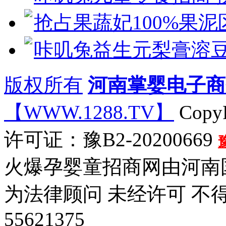
抢占果蔬妃100%果
咔叽兔益生元梨膏溶
版权所有
河南掌婴电子商
【WWW.1288.TV】
CopyR
许可证：豫B2-20200669
火爆孕婴童招商网由河南
为法律顾问 未经许可 不
55621375