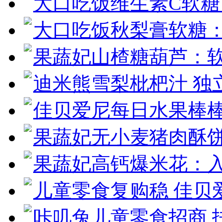
大口吃饭维生素C软
大口吃饭秋梨膏软糖：
果蔬妃山楂糖葫芦：软
迪米熊雪梨枇杷汁 独
佳贝爱尼每日水果棒棒
果蔬妃无小麦猪肉酥
果蔬妃高钙爆米花：
儿童零食复购稳 佳贝
咔叽兔儿童零食招商 