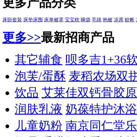
更多产品分类
床卧套装
床垫床围
床单被罩
宝宝枕
睡袋
毛毯
抱被
凉席
蚊帐
更多>>
最新招商产品
其它辅食
呗多吉1+36
泡芙/蛋酥
麦稻农场双
饮品
艾莱佳双钙骨胶原
润肤乳液
奶葆特护沐浴
儿童奶粉
南京同仁堂乐