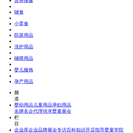
营养保健
辅食
小零食
防尿用品
洗护用品
哺喂用品
婴儿服饰
孕产用品
频
道
婴幼用品
儿童用品
孕妇用品
名牌名企
代理供求
婴童展会
栏
目
企业库
企业品牌
展会专访
百科知识
开店指导
婴童学院