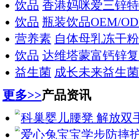
饮品
香港妈咪爱三锌特
饮品
瓶装饮品OEM/O
营养素
自体母乳冻干粉
饮品
达维塔蒙富钙锌复
益生菌
成长未来益生菌
更多>>
产品资讯
科巢婴儿腰凳 解放双
爱心兔宝宝学步防摔护