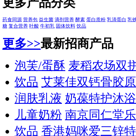
更多产品分类
药食同源
营养包
益生菌
滴剂营养
酵素
蛋白质粉
乳清蛋白
乳
糖
复合营养
叶酸
牛初乳
固体饮料
饮品
更多>>
最新招商产品
泡芙/蛋酥
麦稻农场双
饮品
艾莱佳双钙骨胶原
润肤乳液
奶葆特护沐浴
儿童奶粉
南京同仁堂乐
饮品
香港妈咪爱三锌特