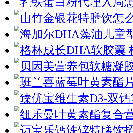
乳铁蛋白粉代理入局
山竹金银花特膳饮怎
海加尔DHA藻油儿童
格林成长DHA软胶囊
贝因美营养包软糖凝
班兰喜蓝莓叶黄素酯片
臻优宝维生素D3-双
纽乐曼叶黄素酯复合
迈宝乐钙铁锌特膳饮招