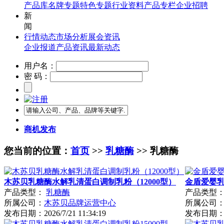
产品库
名牌专题
特色专题
行业资料
产品专栏
企业招聘
新
闻
行情动态
市场分析
展会资讯
企业报道
产品资讯
最新动态
用户名：
密 码：
商机发布
您当前的位置：
首页
>>
乳糖酶
>> 乳糖酶
木苏贝乳糖酶水解乳清蛋白调制乳粉（12000型）
金盾爱婴
产品类型：
乳糖酶
产品类型
所属公司：
木苏贝品牌运营中心
所属公司
发布日期：
2026/7/21 11:34:19
发布日期