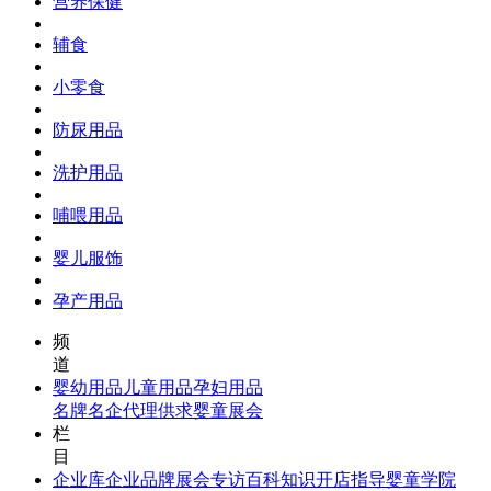
营养保健
辅食
小零食
防尿用品
洗护用品
哺喂用品
婴儿服饰
孕产用品
频
道
婴幼用品
儿童用品
孕妇用品
名牌名企
代理供求
婴童展会
栏
目
企业库
企业品牌
展会专访
百科知识
开店指导
婴童学院