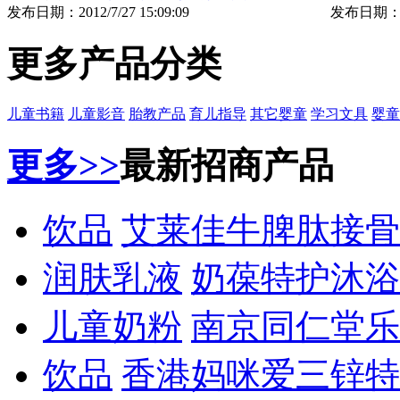
发布日期：
2012/7/27 15:09:09
发布日期
更多产品分类
儿童书籍
儿童影音
胎教产品
育儿指导
其它婴童
学习文具
婴童
更多>>
最新招商产品
饮品
艾莱佳牛脾肽接骨
润肤乳液
奶葆特护沐浴
儿童奶粉
南京同仁堂乐
饮品
香港妈咪爱三锌特