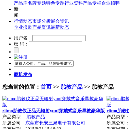
产品库
名牌专题
特色专题
行业资料
产品专栏
企业招聘
新
闻
行情动态
市场分析
展会资讯
企业报道
产品资讯
最新动态
用户名：
密 码：
商机发布
您当前的位置：
首页
>>
胎教产品
>> 胎教产品
ritmo胎教仪正品无辐射yunf穿戴式音乐早教豪华版
ritmo
产品类型：
胎教产品
产品类型
所属公司：
东莞市长安三泉电子有限公司
所属公司
发布日期：
2015/8/31 15:18:32
发布日期