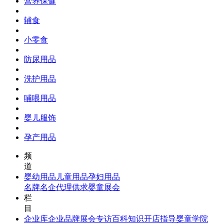
营养保健
辅食
小零食
防尿用品
洗护用品
哺喂用品
婴儿服饰
孕产用品
频
道
婴幼用品
儿童用品
孕妇用品
名牌名企
代理供求
婴童展会
栏
目
企业库
企业品牌
展会专访
百科知识
开店指导
婴童学院