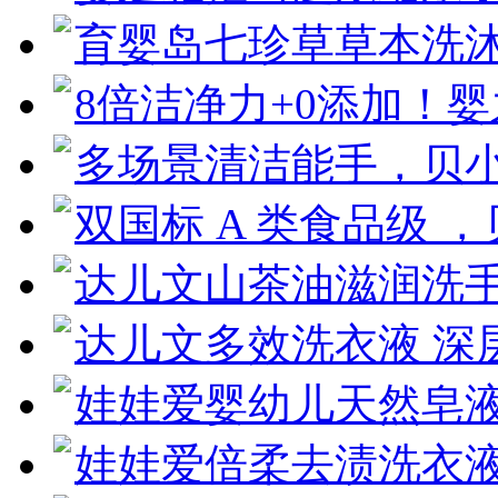
育婴岛七珍草草本洗
8倍洁净力+0添加！
多场景清洁能手，贝
双国标 A 类食品级 
达儿文山茶油滋润洗
达儿文多效洗衣液 深
娃娃爱婴幼儿天然皂液
娃娃爱倍柔去渍洗衣液