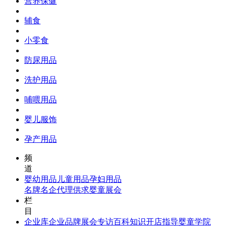
营养保健
辅食
小零食
防尿用品
洗护用品
哺喂用品
婴儿服饰
孕产用品
频
道
婴幼用品
儿童用品
孕妇用品
名牌名企
代理供求
婴童展会
栏
目
企业库
企业品牌
展会专访
百科知识
开店指导
婴童学院