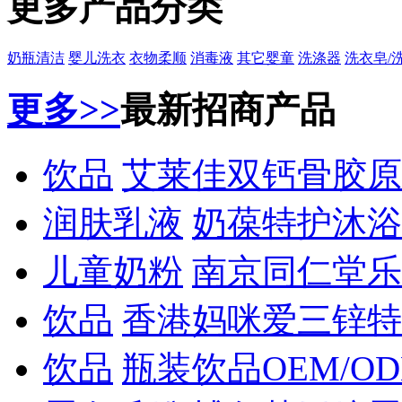
更多产品分类
奶瓶清洁
婴儿洗衣
衣物柔顺
消毒液
其它婴童
洗涤器
洗衣皂/
更多>>
最新招商产品
饮品
艾莱佳双钙骨胶原
润肤乳液
奶葆特护沐浴
儿童奶粉
南京同仁堂乐
饮品
香港妈咪爱三锌特
饮品
瓶装饮品OEM/O