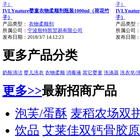
IVLYnature婴童衣物柔顺剂瓶装1000ml（荷花竹
IVLYna
子）
子）
产品类型：
衣物柔顺剂
产品类型
所属公司：
宁波殷特凯贸易有限公司
所属公司
发布日期：
2018/3/7 14:12:23
发布日期
更多产品分类
奶瓶清洁
婴儿洗衣
衣物柔顺
消毒液
其它婴童
洗涤器
洗衣皂/
更多>>
最新招商产品
泡芙/蛋酥
麦稻农场双
饮品
艾莱佳双钙骨胶原