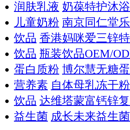
润肤乳液
奶葆特护沐浴
儿童奶粉
南京同仁堂乐
饮品
香港妈咪爱三锌特
饮品
瓶装饮品OEM/O
蛋白质粉
博尔慧无糖蛋
营养素
自体母乳冻干粉
饮品
达维塔蒙富钙锌复
益生菌
成长未来益生菌