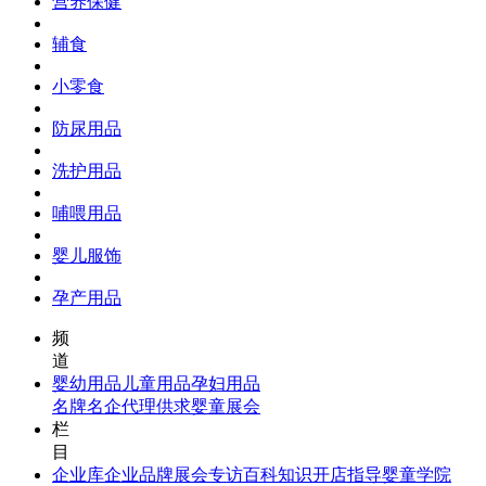
营养保健
辅食
小零食
防尿用品
洗护用品
哺喂用品
婴儿服饰
孕产用品
频
道
婴幼用品
儿童用品
孕妇用品
名牌名企
代理供求
婴童展会
栏
目
企业库
企业品牌
展会专访
百科知识
开店指导
婴童学院