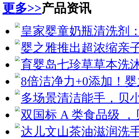
更多>>
产品资讯
皇家婴童奶瓶清洗剂
婴之雅推出超浓缩亲
育婴岛七珍草草本洗
8倍洁净力+0添加！
多场景清洁能手，贝
双国标 A 类食品级 
达儿文山茶油滋润洗