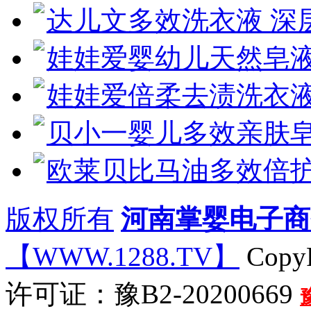
达儿文多效洗衣液 深
娃娃爱婴幼儿天然皂液
娃娃爱倍柔去渍洗衣液
贝小一婴儿多效亲肤
欧莱贝比马油多效倍护
版权所有
河南掌婴电子商
【WWW.1288.TV】
CopyR
许可证：豫B2-20200669