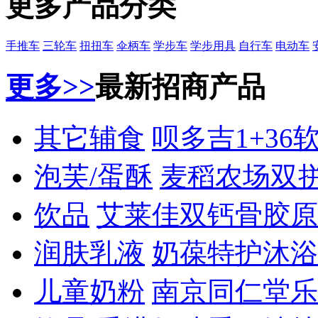
更多产品分类
手推车
三轮车
扭扭车
伞柄车
学步车
学步用具
自行车
电动车
更多>>
最新招商产品
其它辅食
呗多吉1+36
泡芙/蛋酥
麦稻农场双
饮品
艾莱佳双钙骨胶原
润肤乳液
奶葆特护沐浴
儿童奶粉
南京同仁堂乐