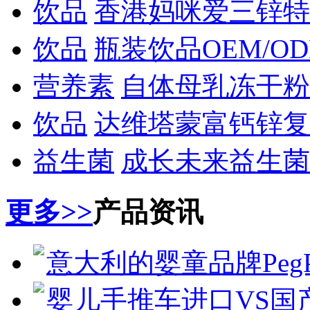
饮品
香港妈咪爱三锌特
饮品
瓶装饮品OEM/O
营养素
自体母乳冻干粉
饮品
达维塔蒙富钙锌复
益生菌
成长未来益生菌
更多>>
产品资讯
意大利的婴童品牌PegPe
婴儿手推车进口VS国产