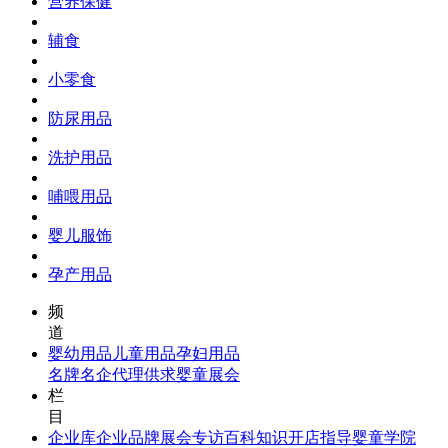
营养保健
辅食
小零食
防尿用品
洗护用品
哺喂用品
婴儿服饰
孕产用品
频
道
婴幼用品
儿童用品
孕妇用品
名牌名企
代理供求
婴童展会
栏
目
企业库
企业品牌
展会专访
百科知识
开店指导
婴童学院