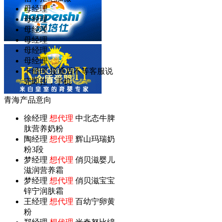
母经理
母经理
母经理
母经理
母经理
母经理
卡经理 接通后不等客服说
完即挂，手机
青海产品意向
徐经理
想代理
中北态牛脾
肽营养奶粉
陶经理
想代理
辉山玛瑞奶
粉3段
梦经理
想代理
俏贝滋婴儿
滋润营养霜
梦经理
想代理
俏贝滋宝宝
锌宁润肤霜
王经理
想代理
百幼宁卵黄
粉