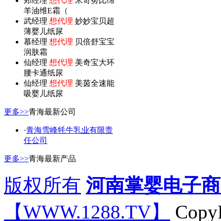
郑经理
想代理
米奇努比绵
羊油维E霜（
武经理
想代理
妙妙宝贝超
薄婴儿纸尿
慕经理
想代理
贝倍舒宝宝
润肤霜
仙经理
想代理
美奇宝大环
腰卡通纸尿
仙经理
想代理
美茵全速能
吸婴儿纸尿
更多>>
青海最新公司
·
青海雪峰牦牛乳业有限责
任公司
更多>>
青海最新产品
版权所有
河南掌婴电子商
【WWW.1288.TV】
CopyR