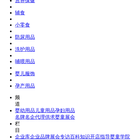
营养保健
辅食
小零食
防尿用品
洗护用品
哺喂用品
婴儿服饰
孕产用品
频
道
婴幼用品
儿童用品
孕妇用品
名牌名企
代理供求
婴童展会
栏
目
企业库
企业品牌
展会专访
百科知识
开店指导
婴童学院