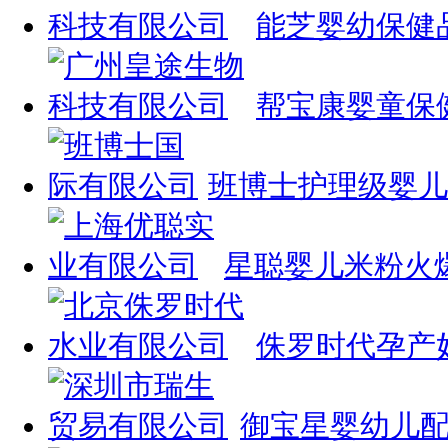
能芝婴幼保健
帮宝康婴童保
班博士护理级婴儿
星聪婴儿米粉火
侏罗时代孕产
御宝星婴幼儿