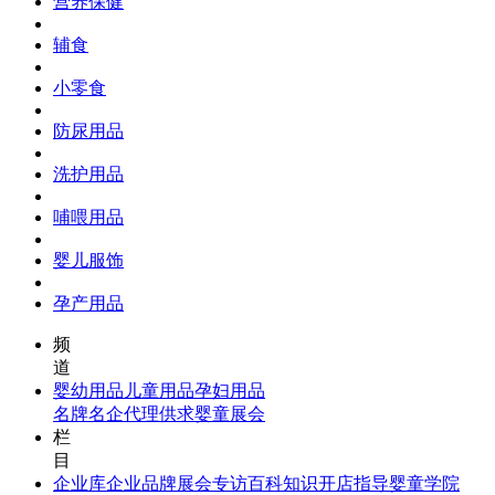
营养保健
辅食
小零食
防尿用品
洗护用品
哺喂用品
婴儿服饰
孕产用品
频
道
婴幼用品
儿童用品
孕妇用品
名牌名企
代理供求
婴童展会
栏
目
企业库
企业品牌
展会专访
百科知识
开店指导
婴童学院