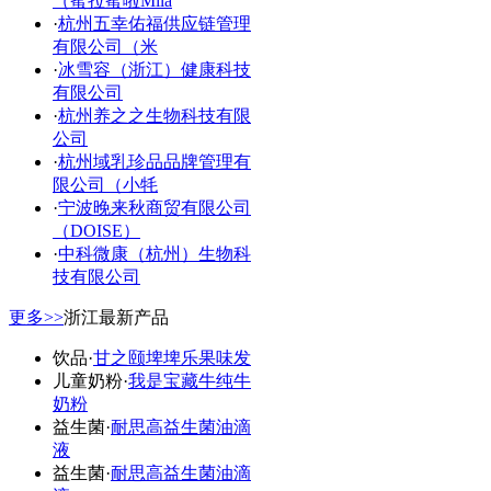
（蜜拉蜜啦Mila
·
杭州五幸佑福供应链管理
有限公司（米
·
冰雪容（浙江）健康科技
有限公司
·
杭州养之之生物科技有限
公司
·
杭州域乳珍品品牌管理有
限公司（小牦
·
宁波晚来秋商贸有限公司
（DOISE）
·
中科微康（杭州）生物科
技有限公司
更多>>
浙江最新产品
饮品
·
甘之颐埤埤乐果味发
儿童奶粉
·
我是宝藏牛纯牛
奶粉
益生菌
·
耐思高益生菌油滴
液
益生菌
·
耐思高益生菌油滴