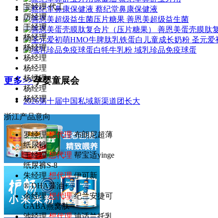
宝经理 代工
蔡纪堂鼻康保健液
厉经理
善恩美超级益生菌
王经理
善恩美蛋壳膜肽
杨经理
圣元爱
杨经理
域乳珍品免疫球蛋
杨经理
杨经理
杨经理
更多>>
孕婴童展会
杨经理
杨经理
2026第十届中国私域新渠道团长大
浙江产品意向
罗经理
想代理
布朗尼超薄
纸尿裤
王经理
想代理
帮宝适yinge
纸尿裤S-8
朱经理
想代理
伊可新
® DHA藻油+
余经理
想代理
纪兰安捷可
GABA燕窝肽
池经理
想代理
迪适兰托乳