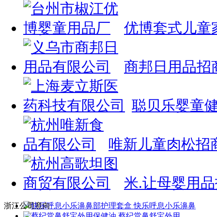
优博套式儿童
商邦日用品招
聪贝乐婴童
唯新儿童肉松招
米.让母婴用
浙江公司意向
快乐呼息小乐濞鼻
蔡纪堂鼻舒宝外用