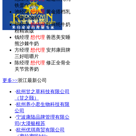
铁蛋白调制
池经理
想代理
黄金搭档乳
铁蛋白调制
钟经理
想代理
红原牦牛奶
粉精装版
钱经理
想代理
善恩美安睡
熊沙棘牛奶
方经理
想代理
安邦康田牌
三好咀嚼片
陈经理
想代理
修正全骨全
关节营养奶
更多>>
浙江最新公司
·
杭州甘之草科技有限公司
（甘之颐）
·
杭州养小君生物科技有限
公司
·
宁波康陆品牌管理有限公
司(大漠银根苏
·
杭州优琪商贸有限公司