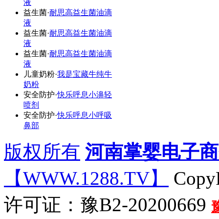
液
益生菌
·
耐思高益生菌油滴
液
益生菌
·
耐思高益生菌油滴
液
益生菌
·
耐思高益生菌油滴
液
儿童奶粉
·
我是宝藏牛纯牛
奶粉
安全防护
·
快乐呼息小濞轻
喷剂
安全防护
·
快乐呼息小呼吸
鼻部
版权所有
河南掌婴电子商
【WWW.1288.TV】
CopyR
许可证：豫B2-20200669