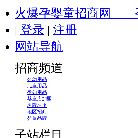
火爆孕婴童招商网——
|
登录
|
注册
网站导航
招商频道
婴幼用品
儿童用品
孕妇用品
婴童店加盟
名牌名企
地区招商
婴童品牌
子站栏目