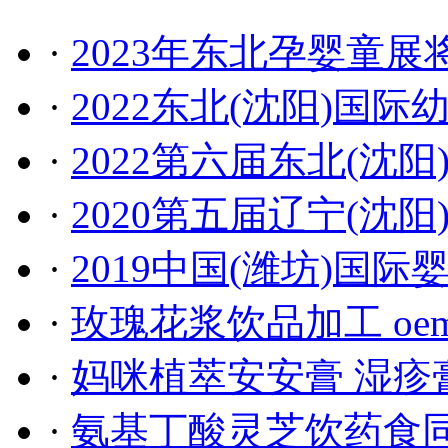
·
2023年东北孕婴童展
·
2022东北(沈阳)国
·
2022第六届东北(沈
·
2020第五届辽宁(沈
·
2019中国(潍坊)国
·
玫瑰花浆饮品加工 oe
·
妈咪植萃安安膏 湿疹
·
氨基丁酸灵芝饮药食同