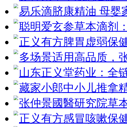
易乐滴脐康精油 母婴
聪明爱玄参草本滴剂
正义有方脾胃虚弱保
多场景适用高品质，
山东正义堂药业：全
藏家小郎中小儿推拿
张仲景國醫研究院草
正义有方感冒咳嗽保