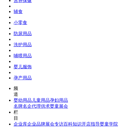
营养保健
辅食
小零食
防尿用品
洗护用品
哺喂用品
婴儿服饰
孕产用品
频
道
婴幼用品
儿童用品
孕妇用品
名牌名企
代理供求
婴童展会
栏
目
企业库
企业品牌
展会专访
百科知识
开店指导
婴童学院