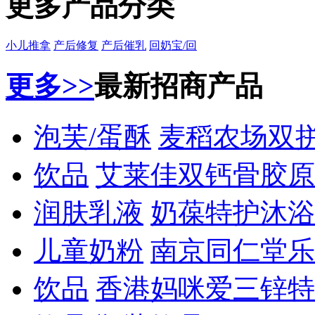
更多产品分类
小儿推拿
产后修复
产后催乳
回奶宝/回
更多>>
最新招商产品
泡芙/蛋酥
麦稻农场双
饮品
艾莱佳双钙骨胶原
润肤乳液
奶葆特护沐浴
儿童奶粉
南京同仁堂乐
饮品
香港妈咪爱三锌特