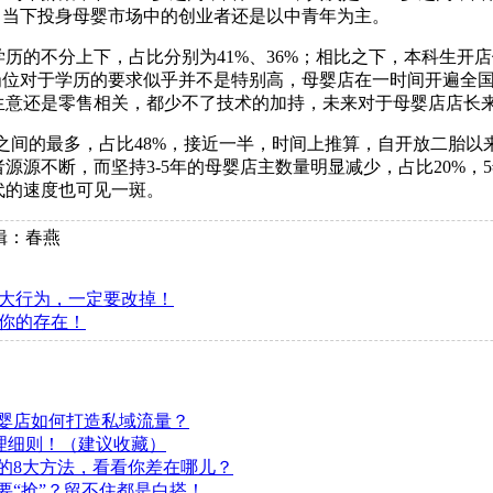
，当下投身母婴市场中的创业者还是以中青年为主。
历的不分上下，占比分别为41%、36%；相比之下，本科生开
岗位对于学历的要求似乎并不是特别高，母婴店在一时间开遍全
生意还是零售相关，都少不了技术的加持，未来对于母婴店店长
年之间的最多，占比48%，接近一半，时间上推算，自开放二胎
源源不断，而坚持3-5年的母婴店主数量明显减少，占比20%，5
代的速度也可见一斑。
辑：春燕
大行为，一定要改掉！
你的存在！
婴店如何打造私域流量？
管理细则！（建议收藏）
的8大方法，看看你差在哪儿？
要“抢”？留不住都是白搭！