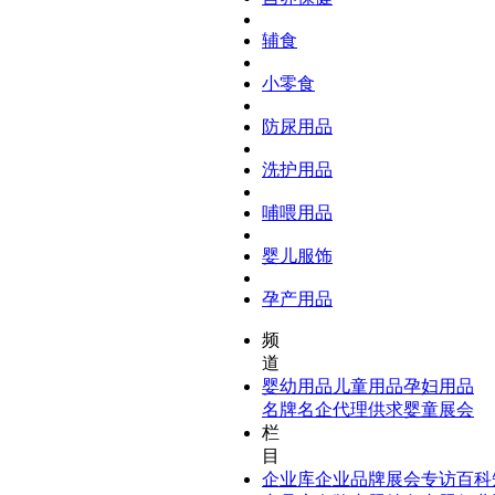
辅食
小零食
防尿用品
洗护用品
哺喂用品
婴儿服饰
孕产用品
频
道
婴幼用品
儿童用品
孕妇用品
名牌名企
代理供求
婴童展会
栏
目
企业库
企业品牌
展会专访
百科