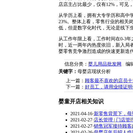
店店主占比最少，仅有12%，可见
从学历上看，拥有大专学历和高中学
23%。整体上看，零售行业的相关
低，但是数字化时代，无论是线下
从工作年限上看，工作时间在0-3
时，近一两年内热度依旧，新入局者
婴零售竞争激烈造成的快速更新迭
信息分类：
婴儿用品批发网
编
关键字：
母婴店现状分析
上一篇：
顾客最不喜欢的店员十
下一篇：
好员工，请用业绩证明
婴童开店相关知识
2021-04-16
·
新零售背景下，母
2021-02-27
·
店长管理 | 门店
2021-02-27
·
销售冠军接待顾客
2021-02-26
·
母婴店年后招人也