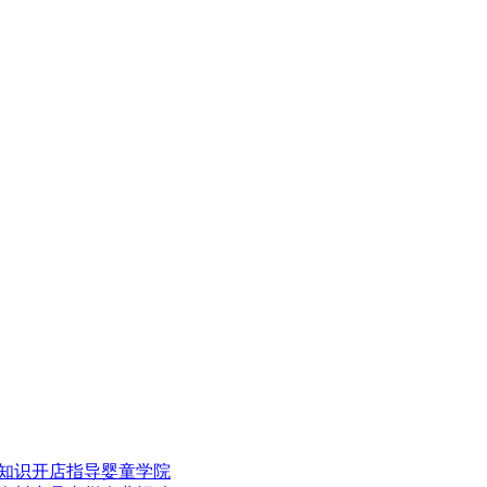
知识
开店指导
婴童学院