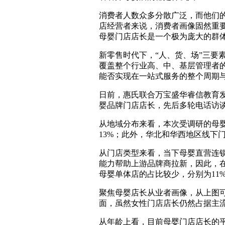
消费者人数众多分散广泛，而他们
店经营者来说，消费者画像固然重
母婴门店店长是一个极为庞大的群体
新零售时代下，“人、货、场”三要
覆盖整个行业高、中、基层管理者
能否实现在一站式服务的整个周期
日前，惠氏联合万宝盛华睿信教育发布
婴品牌门店店长，先后多轮电话访
从地域分布来看，本次受调研的母婴
13%；此外，华北和华西地区线下
从门店类型来看，当下母婴直营连锁
能力帮助上游品牌商拉新，因此，在
母婴单体店的占比较少，分别为11%
聚焦母婴店长从业者画像，从上图可
面，虽然女性门店店长仍然占据主
从年龄上看，目前母婴门店店长的平均年