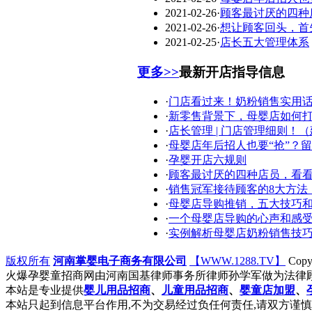
2021-02-26
·
顾客最讨厌的四种
2021-02-26
·
想让顾客回头，首
2021-02-25
·
店长五大管理体系
更多>>
最新开店指导信息
·
门店看过来！奶粉销售实用
·
新零售背景下，母婴店如何
·
店长管理 | 门店管理细则！（
·
母婴店年后招人也要“抢”？留
·
孕婴开店六规则
·
顾客最讨厌的四种店员，看
·
销售冠军接待顾客的8大方法
·
母婴店导购推销，五大技巧
·
一个母婴店导购的心声和感
·
实例解析母婴店奶粉销售技
版权所有
河南掌婴电子商务有限公司
【WWW.1288.TV】
Copy
火爆孕婴童招商网由河南国基律师事务所律师孙学军做为法律顾
本站是专业提供
婴儿用品招商
、
儿童用品招商
、
婴童店加盟
、
本站只起到信息平台作用,不为交易经过负任何责任,请双方谨慎