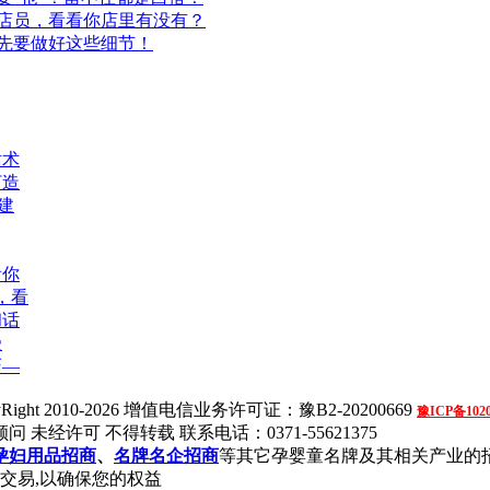
店员，看看你店里有没有？
先要做好这些细节！
话术
打造
建
看你
，看
和话
受
巧—
Right 2010-2026
增值电信业务许可证：豫B2-20200669
豫ICP备1020
问 未经许可 不得转载
联系电话：0371-55621375
孕妇用品招商
、
名牌名企招商
等其它孕婴童名牌及其相关产业的
交易,以确保您的权益