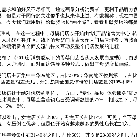
的需求和偏好又不尽相同，通过画像分析消费者，更利于品牌方
要，但是对于同行的关注似乎也从未停止过。有数据称，现在中国
，今天我们就用数据给母婴店长“画个像”，看看开母婴店的都
素重构，在这一过程中，母婴门店以开始由“以产品销售为中心”转
的人才战即将打响。线下的母婴门店店长作为门店管理者，直接
与终端消费者全面交流与持久互动及整个门店发展的进程。
了《2019新消费驱动下的母婴门店合伙人发展白皮书》，白皮书
谈、入户调研、面对面访谈等多种形式，做出了母婴店长画像。
门店主要集中中华东地区，占比50%；华南地区位列第二，占比
门店数量相差无几，分别占到全国总体母婴门店数量的10%和8%
店仍处于绝对优势的地位，一方面，“专业+品质+体验服务”满
此调查中，母婴直营连锁店占受调研数据的75%；相比之下，
、6%、8%。
以看出，女性店长占比86%，男性店长占比14%，可见，当下
流，有压倒性优势，但是也开始有越来越多的男性店长在加入。
龄集中在31-40岁之间，占比68%；其次是23-30岁之间，占比