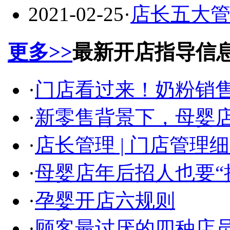
2021-02-25
·
店长五大
更多>>
最新开店指导信
·
门店看过来！奶粉销
·
新零售背景下，母婴
·
店长管理 | 门店管理
·
母婴店年后招人也要“
·
孕婴开店六规则
·
顾客最讨厌的四种店