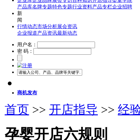
企业库
企业品牌
展会专访
百科知识
开店指导
婴童学院
产品库
名牌专题
特色专题
行业资料
产品专栏
企业招聘
新
闻
行情动态
市场分析
展会资讯
企业报道
产品资讯
最新动态
用户名：
密 码：
商机发布
首页
>>
开店指导
>>
经
孕婴开店六规则