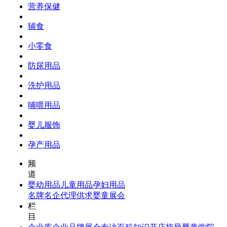
营养保健
辅食
小零食
防尿用品
洗护用品
哺喂用品
婴儿服饰
孕产用品
频
道
婴幼用品
儿童用品
孕妇用品
名牌名企
代理供求
婴童展会
栏
目