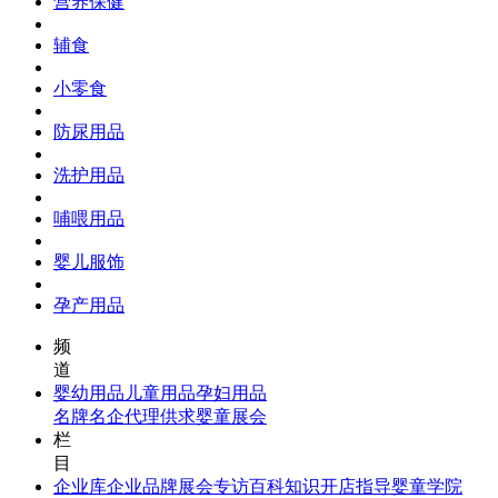
营养保健
辅食
小零食
防尿用品
洗护用品
哺喂用品
婴儿服饰
孕产用品
频
道
婴幼用品
儿童用品
孕妇用品
名牌名企
代理供求
婴童展会
栏
目
企业库
企业品牌
展会专访
百科知识
开店指导
婴童学院