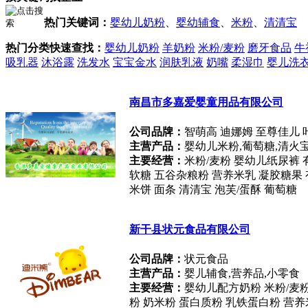
热门关键词：
婴幼儿奶粉
、
婴幼辅食
、
米粉
、
清清宝
热门分类快速查找：
婴幼儿奶粉
羊奶粉
米粉/麦粉
磨牙食品
牛
吸乳器
沐浴露
洗发水
宝宝金水
润肤乳液
奶嘴
柔湿巾
婴儿洗
南昌市多嘉爱婴童用品有限公司
公司品牌：
智萌高 迪娜姆 至尊佳儿 
主营产品：
婴幼儿米粉,葡萄糖,清火
主要经营：
米粉/麦粉 婴幼儿纸尿裤 
软糖 五谷杂粮粉 营养米乳 凝胶糖果 
米饼 面条 清清宝 泡芙/蛋酥 葡萄糖
新干县状元食品有限公司
公司品牌：
状元食品
主营产品：
婴儿辅食,营养品,小零食
主要经营：
婴幼儿配方奶粉 米粉/麦粉
粉 奶米粉 蛋白质粉 乳铁蛋白粉 营养