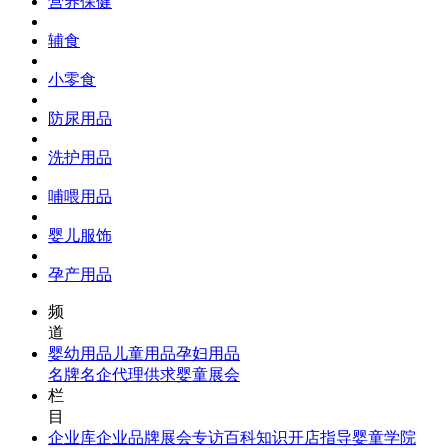
营养保健
辅食
小零食
防尿用品
洗护用品
哺喂用品
婴儿服饰
孕产用品
频
道
婴幼用品
儿童用品
孕妇用品
名牌名企
代理供求
婴童展会
栏
目
企业库
企业品牌
展会专访
百科知识
开店指导
婴童学院