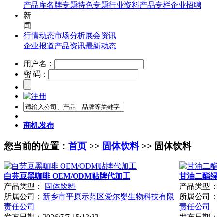
产品库
名牌专题
特色专题
行业资料
产品专栏
企业招聘
新
闻
行情动态
市场分析
展会资讯
企业报道
产品资讯
最新动态
用户名：
密 码：
商机发布
您当前的位置：
首页
>>
固体饮料
>> 固体饮料
白芸豆黑咖啡 OEM/ODM贴牌代加工
甘油二酯绿
产品类型：
固体饮料
产品类型
所属公司：
新乡市平原示范区爱尔婴生物科技有限
所属公司
责任公司
责任公司
发布日期：
2026/7/7 15:13:32
发布日期