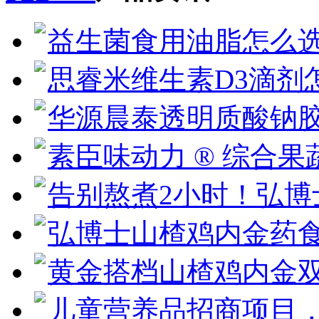
益生菌食用油脂怎么选
思睿米维生素D3滴剂
华源晨泰透明质酸钠胶
素臣味动力 ® 综合果
告别熬煮2小时！弘博
弘博士山楂鸡内金药
黄金搭档山楂鸡内金双
儿童营养品招商项目