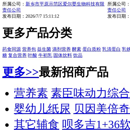
所属公司：
新乡市平原示范区爱尔婴生物科技有限
所属公司
责任公司
责任公司
发布日期：
2026/7/7 15:11:12
发布日期
更多产品分类
药食同源
营养包
益生菌
滴剂营养
酵素
蛋白质粉
乳清蛋白
乳
糖
复合营养
叶酸
牛初乳
固体饮料
饮品
更多>>
最新招商产品
营养素
素臣味动力综合
婴幼儿纸尿
贝因美倍奇
其它辅食
呗多吉1+36