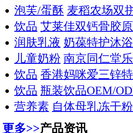
泡芙/蛋酥
麦稻农场双
饮品
艾莱佳双钙骨胶原
润肤乳液
奶葆特护沐浴
儿童奶粉
南京同仁堂乐
饮品
香港妈咪爱三锌特
饮品
瓶装饮品OEM/O
营养素
自体母乳冻干粉
更多>>
产品资讯