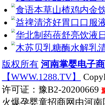
食语本草山楂鸡内金饮
益禆清济好胃口口服液
华北制药蓓舒亮饮液
木苏贝乳糖酶水解乳清
版权所有
河南掌婴电子商
【WWW.1288.TV】
CopyR
许可证：豫B2-20200669
火爆孕婴童招商网由河南