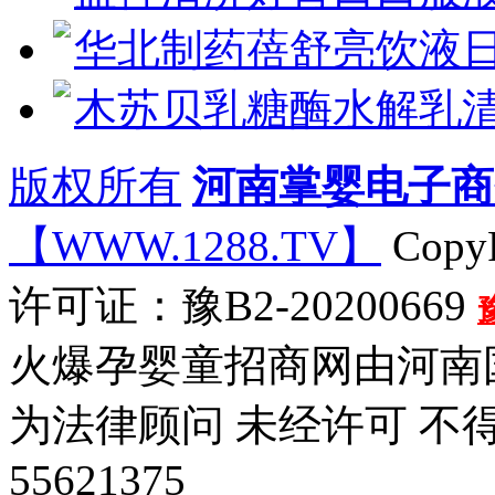
华北制药蓓舒亮饮液
木苏贝乳糖酶水解乳清
版权所有
河南掌婴电子商
【WWW.1288.TV】
CopyR
许可证：豫B2-20200669
火爆孕婴童招商网由河南
为法律顾问 未经许可 不
55621375