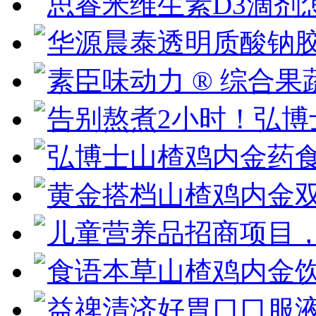
思睿米维生素D3滴剂
华源晨泰透明质酸钠胶
素臣味动力 ® 综合果
告别熬煮2小时！弘博
弘博士山楂鸡内金药
黄金搭档山楂鸡内金双
儿童营养品招商项目
食语本草山楂鸡内金饮
益禆清济好胃口口服液