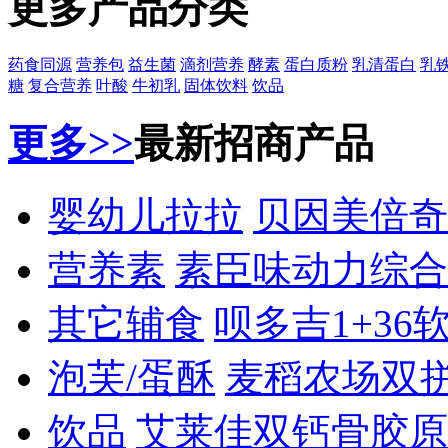
更多产品分类
药食同源
营养包
益生菌
滴剂营养
酵素
蛋白质粉
乳清蛋白
乳
糖
复合营养
叶酸
牛初乳
固体饮料
饮品
更多>>
最新招商产品
婴幼儿拉拉
贝因美倍奇
营养素
素臣味动力综合
其它辅食
呗多吉1+36
泡芙/蛋酥
麦稻农场双
饮品
艾莱佳双钙骨胶原