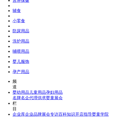
营养保健
辅食
小零食
防尿用品
洗护用品
哺喂用品
婴儿服饰
孕产用品
频
道
婴幼用品
儿童用品
孕妇用品
名牌名企
代理供求
婴童展会
栏
目
企业库
企业品牌
展会专访
百科知识
开店指导
婴童学院