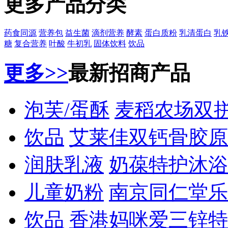
更多产品分类
药食同源
营养包
益生菌
滴剂营养
酵素
蛋白质粉
乳清蛋白
乳
糖
复合营养
叶酸
牛初乳
固体饮料
饮品
更多>>
最新招商产品
泡芙/蛋酥
麦稻农场双
饮品
艾莱佳双钙骨胶原
润肤乳液
奶葆特护沐浴
儿童奶粉
南京同仁堂乐
饮品
香港妈咪爱三锌特