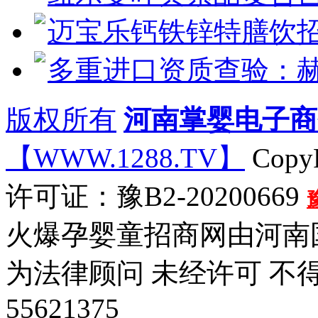
迈宝乐钙铁锌特膳饮招
多重进口资质查验：
版权所有
河南掌婴电子商
【WWW.1288.TV】
CopyR
许可证：豫B2-20200669
火爆孕婴童招商网由河南
为法律顾问 未经许可 不
55621375