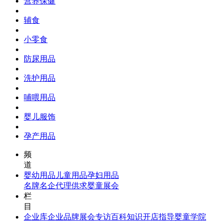
营养保健
辅食
小零食
防尿用品
洗护用品
哺喂用品
婴儿服饰
孕产用品
频
道
婴幼用品
儿童用品
孕妇用品
名牌名企
代理供求
婴童展会
栏
目
企业库
企业品牌
展会专访
百科知识
开店指导
婴童学院