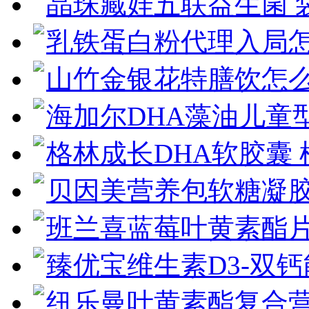
晶珠藏娃五联益生菌 
乳铁蛋白粉代理入局
山竹金银花特膳饮怎
海加尔DHA藻油儿童
格林成长DHA软胶囊
贝因美营养包软糖凝
班兰喜蓝莓叶黄素酯片
臻优宝维生素D3-双
纽乐曼叶黄素酯复合