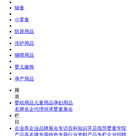
辅食
小零食
防尿用品
洗护用品
哺喂用品
婴儿服饰
孕产用品
频
道
婴幼用品
儿童用品
孕妇用品
名牌名企
代理供求
婴童展会
栏
目
企业库
企业品牌
展会专访
百科知识
开店指导
婴童学院
产品库
名牌专题
特色专题
行业资料
产品专栏
企业招聘