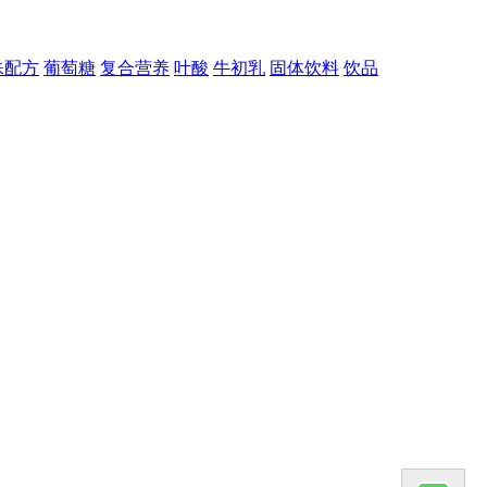
殊配方
葡萄糖
复合营养
叶酸
牛初乳
固体饮料
饮品