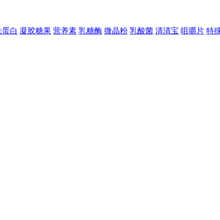
铁蛋白
凝胶糖果
营养素
乳糖酶
微晶粉
乳酸菌
清清宝
咀嚼片
特