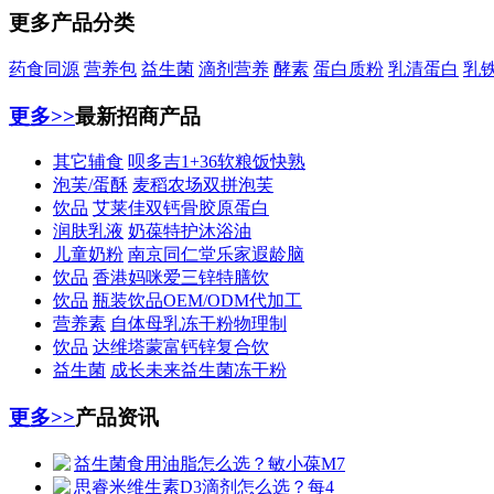
更多产品分类
药食同源
营养包
益生菌
滴剂营养
酵素
蛋白质粉
乳清蛋白
乳
更多>>
最新招商产品
其它辅食
呗多吉1+36软粮饭快熟
泡芙/蛋酥
麦稻农场双拼泡芙
饮品
艾莱佳双钙骨胶原蛋白
润肤乳液
奶葆特护沐浴油
儿童奶粉
南京同仁堂乐家遐龄脑
饮品
香港妈咪爱三锌特膳饮
饮品
瓶装饮品OEM/ODM代加工
营养素
自体母乳冻干粉物理制
饮品
达维塔蒙富钙锌复合饮
益生菌
成长未来益生菌冻干粉
更多>>
产品资讯
益生菌食用油脂怎么选？敏小葆M7
思睿米维生素D3滴剂怎么选？每4